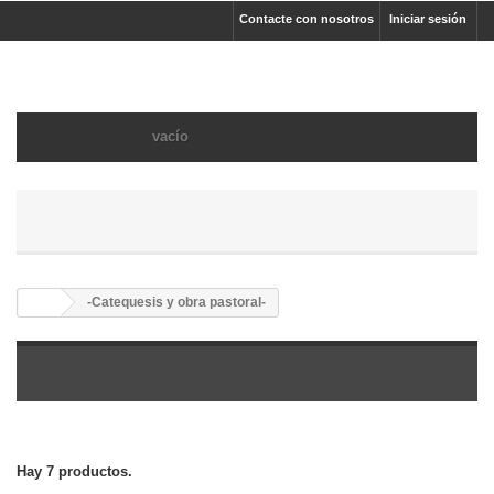
Contacte con nosotros
Iniciar sesión
Carrito:
vacío
MENÚ
-Catequesis y obra pastoral-
-Catequesis y obra pastoral-
-CATEQUESIS Y OBRA PASTORAL-
Hay 7 productos.